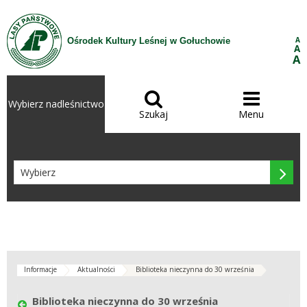
Przejdź do treści
A
Ośrodek Kultury Leśnej w Gołuchowie
A
A


Wybierz nadleśnictwo
Szukaj
Menu

Informacje
Aktualności
Biblioteka nieczynna do 30 września
Biblioteka nieczynna do 30 września