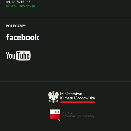
tel. 62 76 15 045
okl@okl.lasy.gov.pl
POLECAMY: