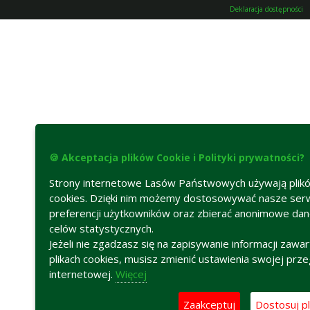
Deklaracja dostępności
🍪 Akceptacja plików Cookie i Polityki prywatności?
Strony internetowe Lasów Państwowych używają plik
cookies. Dzięki nim możemy dostosowywać nasze ser
preferencji użytkowników oraz zbierać anonimowe da
celów statystycznych.
Jeżeli nie zgadzasz się na zapisywanie informacji zawa
plikach cookies, musisz zmienić ustawienia swojej prze
internetowej.
Więcej
Zaakceptuj
Dostosuj pl