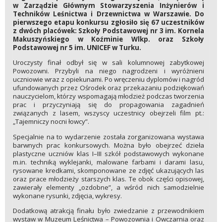
w Zarządzie Głównym Stowarzyszenia Inżynierów i
Techników Leśnictwa i Drzewnictwa w Warszawie. Do
pierwszego etapu konkursu zgłosiło się 67 uczestników
z dwóch placówek: Szkoły Podstawowej nr 3 im. Kornela
Makuszyńskiego w Koźminie Wlkp. oraz Szkoły
Podstawowej nr 5 im. UNICEF w Turku.
Uroczysty finał odbył się w sali kolumnowej zabytkowej
Powozowni. Przybyli na niego nagrodzeni i wyróżnieni
uczniowie wraz z opiekunami. Po wręczeniu dyplomów i nagród
ufundowanych przez Ośrodek oraz przekazaniu podziękowań
nauczycielom, którzy wspomagają młodzież podczas tworzenia
prac i przyczyniają się do propagowania zagadnień
związanych z lasem, wszyscy uczestnicy obejrzeli film pt.:
„Tajemniczy nocni łowcy”.
Specjalnie na to wydarzenie została zorganizowana wystawa
barwnych prac konkursowych. Można było obejrzeć dzieła
plastyczne uczniów klas I–III szkół podstawowych wykonane
m.in. techniką wyklejanki, malowane farbami i darami lasu,
rysowane kredkami, skomponowane ze zdjęć ukazujących las
oraz prace młodzieży starszych klas. Te obok części opisowej,
zawierały elementy „ozdobne”, a wśród nich samodzielnie
wykonane rysunki, zdjęcia, wykresy.
Dodatkową atrakcją finału było zwiedzanie z przewodnikiem
wystaw w Muzeum Leśnictwa – Powozownia i Owczarnia oraz