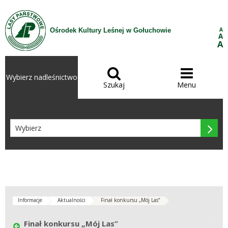
Przejdź do treści
A
Ośrodek Kultury Leśnej w Gołuchowie
A
A


Wybierz nadleśnictwo
Szukaj
Menu

Informacje
Aktualności
Finał konkursu „Mój Las”
Finał konkursu „Mój Las”