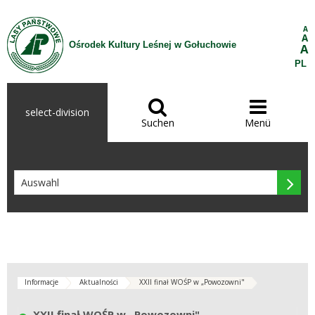
Zum Inhalt wechseln
A
A
Ośrodek Kultury Leśnej w Gołuchowie
A
PL


select-division
Suchen
Menü

Informacje
Aktualności
XXII finał WOŚP w „Powozowni"
XXII finał WOŚP w „Powozowni"