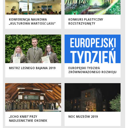
KONFERENCJA NAUKOWA
KONKURS PLASTYCZNY
„KULTUROWA WARTOŚĆ LASU"
ROZSTRZYGNIĘTY
MISTRZ LEŚNEGO BAJANIA 2019
EUROPEJSKI TYDZIEŃ
ZRÓWNOWAŻONEGO ROZWOJU
„ECHO KNIEI” PRZY
NOC MUZEÓW 2019
NADLEŚNICTWIE OKONEK
NAJLEPSZYM ZESPOŁEM VI