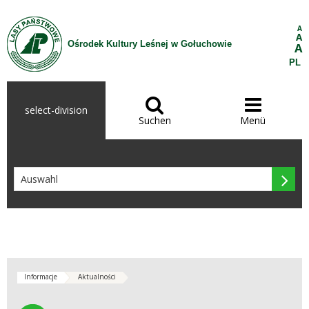
Zum Inhalt wechseln
A
A
Ośrodek Kultury Leśnej w Gołuchowie
A
PL


select-division
Suchen
Menü

Informacje
Aktualności