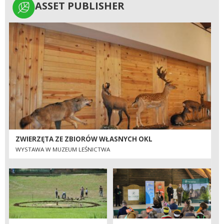
ASSET PUBLISHER
ASSET PUBLISHER
ZWIERZĘTA ZE ZBIORÓW WŁASNYCH OKL
WYSTAWA W MUZEUM LEŚNICTWA