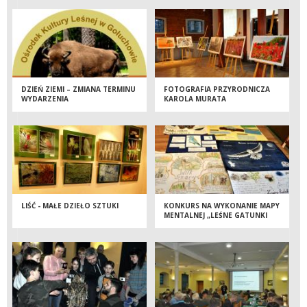
MIĘDZYNARODOWEGO
FESTIWALU KULTURY LEŚNEJ I
ŁOWIECKIEJ W GOŁUCHOWIE
DZIEŃ ZIEMI – ZMIANA TERMINU
FOTOGRAFIA PRZYRODNICZA
WYDARZENIA
KAROLA MURATA
LIŚĆ - MAŁE DZIEŁO SZTUKI
KONKURS NA WYKONANIE MAPY
MENTALNEJ „LEŚNE GATUNKI
CHRONIONE” ROZSTRZYGNIĘTY!