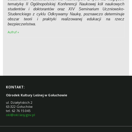
tematykę II Ogólnopolskiej Konferencji Naukowej kół naukowych
studentów i doktorantów oraz XIV Seminarium Uczniowsko-
Studenckiego z cyklu Odkrywamy Naukę, poznawczo determinuje
obszar teorii i praktyki realizowanej edukacji na rzecz
bezpieczeństwa.
Aufruf »
KONTAKT:
Ośrodek Kultury Leśnej w Gołuchowie
ul. Działyńskich 2
63-322 Gołuchów
tel. 62 76 15 045
okl@okl.lasy.gov.pl