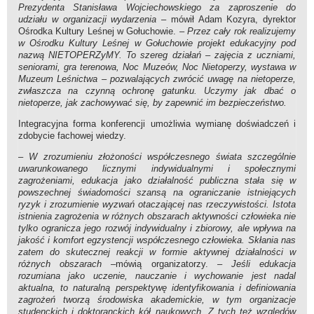
Prezydenta Stanisława Wojciechowskiego za zaproszenie do
udziału w organizacji wydarzenia
– mówił Adam Kozyra, dyrektor
Ośrodka Kultury Leśnej w Gołuchowie. –
Przez cały rok realizujemy
w Ośrodku Kultury Leśnej w Gołuchowie projekt edukacyjny pod
nazwą NIETOPERZyMY. To szereg działań – zajęcia z uczniami,
seniorami, gra terenowa, Noc Muzeów, Noc Nietoperzy, wystawa w
Muzeum Leśnictwa – pozwalających zwrócić uwagę na nietoperze,
zwłaszcza na czynną ochronę gatunku. Uczymy jak dbać o
nietoperze, jak zachowywać się, by zapewnić im bezpieczeństwo.
Integracyjna forma konferencji umożliwia wymianę doświadczeń i
zdobycie fachowej wiedzy.
–
W zrozumieniu złożoności współczesnego świata szczególnie
uwarunkowanego licznymi indywidualnymi i społecznymi
zagrożeniami, edukacja jako działalność publiczna stała się w
powszechnej świadomości szansą na ograniczanie istniejących
ryzyk i zrozumienie wyzwań otaczającej nas rzeczywistości. Istota
istnienia zagrożenia w różnych obszarach aktywności człowieka nie
tylko ogranicza jego rozwój indywidualny i zbiorowy, ale wpływa na
jakość i komfort egzystencji współczesnego człowieka. Skłania nas
zatem do skutecznej reakcji w formie aktywnej działalności w
różnych obszarach
–mówią organizatorzy. –
Jeśli edukacja
rozumiana jako uczenie, nauczanie i wychowanie jest nadal
aktualna, to naturalną perspektywę identyfikowania i definiowania
zagrożeń tworzą środowiska akademickie, w tym organizacje
studenckich i doktoranckich kół naukowych. Z tych też względów