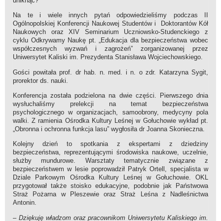
uniknąć?
Na te i wiele innych pytań odpowiedzieliśmy podczas II
Ogólnopolskiej Konferencji Naukowej Studentów i Doktorantów Kół
Naukowych oraz XIV Seminarium Uczniowsko-Studenckiego z
cyklu Odkrywamy Naukę pt. „Edukacja dla bezpieczeństwa wobec
współczesnych wyzwań i zagrożeń” zorganizowanej przez
Uniwersytet Kaliski im. Prezydenta Stanisława Wojciechowskiego.
Gości powitała prof. dr hab. n. med. i n. o zdr. Katarzyna Sygit,
prorektor ds. nauki.
Konferencja została podzielona na dwie części. Pierwszego dnia
wysłuchaliśmy prelekcji na temat bezpieczeństwa
psychologicznego w organizacjach, samoobrony, medycyny pola
walki. Z ramienia Ośrodka Kultury Leśnej w Gołuchowie wykład pt.
„Obronna i ochronna funkcja lasu” wygłosiła dr Joanna Skonieczna.
Kolejny dzień to spotkania z ekspertami z dziedziny
bezpieczeństwa, reprezentującymi środowiska naukowe, uczelnie,
służby mundurowe. Warsztaty tematycznie związane z
bezpieczeństwem w lesie poprowadził Patryk Ortell, specjalista w
Dziale Parkowym Ośrodka Kultury Leśnej w Gołuchowie. OKL
przygotował także stoisko edukacyjne, podobnie jak Państwowa
Straż Pożarna w Pleszewie oraz Straż Leśna z Nadleśnictwa
Antonin.
–
Dziękuję władzom oraz pracownikom Uniwersytetu Kaliskiego im.