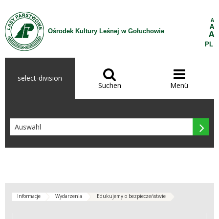
Zum Inhalt wechseln
A
A
Ośrodek Kultury Leśnej w Gołuchowie
A
PL


select-division
Suchen
Menü

Informacje
Wydarzenia
Edukujemy o bezpieczeństwie